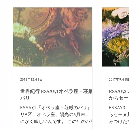
東京レッスン
世界紀行
TEATIME
ボヌー
NEW!
販売
ディスプレイ作品
2018年12月1日
2017年9月1
世界紀行 ESSAY,1オペラ座・荘厳の
ESSAY
パリ
からセー
ESSAY,1『オペラ座・荘厳のパリ』 パ
ESSAY
リ9区、オペラ座、陽光の6月末… と
らセーヌ
にかく眩しいんです。 この年のパリ
みつけた
はパリジャンもびっくりの暑さとな
うと思い