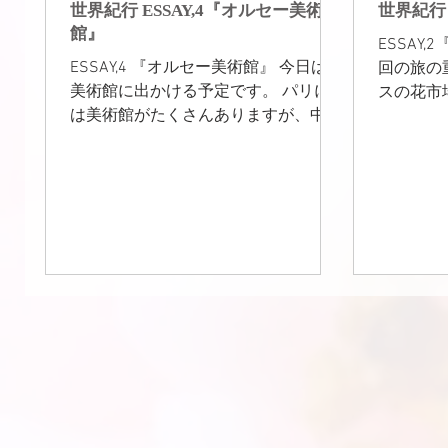
世界紀行 ESSAY,4『オルセー美術
世界紀行 
館』
ESSAY
ESSAY,4 『オルセー美術館』 今日は、
回の旅の
美術館に出かける予定です。 パリに
スの花市
は美術館がたくさんありますが、中で
ました。
も、印象派絵画の全盛期の作品が、数
な日射しの
多く展示されている、「オルセー美術
30～4
館」に行くことは、最初から決めてい
た。 オ
ました。今日も朝から天気もよく、ホ
ジス市場に
テルから歩いて、オルセー美...