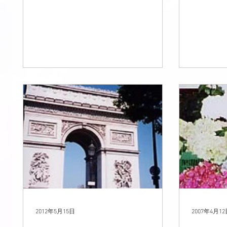
り、 お日様はもうさんさん燦燦で気
きあいく
温は32度。 でも、湿度が低いせいで
後、『今
しょうか。 太陽の光を浴びること
リを歩い
が"楽しい"という感覚です。...
ルを出てセ
2012年5月15日
2007年4月1