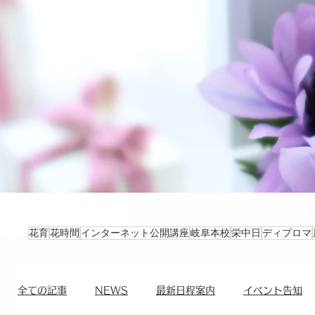
花育
花時間
インターネット公開講座
岐阜本校
栄中日
ディプロマ
全ての記事
NEWS
最新日程案内
イベント告知