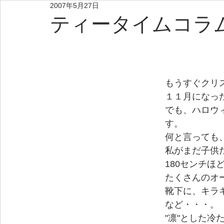
2007年5月27日
ティータイムコラム 
もうすぐクリ
１１月になっ
でも、ハロウ
す。
何と言っても
私がまだ子供
180センチ
たくさんのオ
靴下に、キラ
など・・・。
"凛"とした