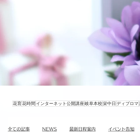
花育
花時間
インターネット公開講座
岐阜本校
栄中日
ディプロマ
全ての記事
NEWS
最新日程案内
イベント告知