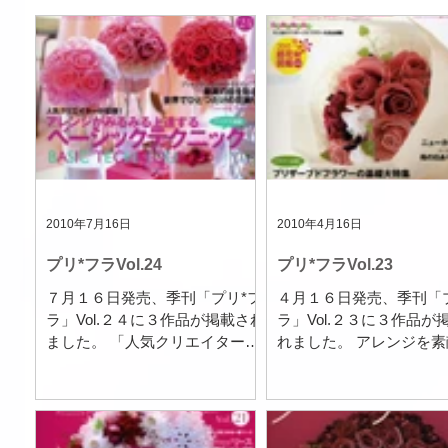
東京レッスン
世界紀行
TEATIME
ボヌー
NEW!
販売
ディスプレイ作品
2010年7月16日
2010年4月16日
プリ*フラVol.24
プリ*フラVol.23
７月１６日発売、季刊「プリ*フ
４月１６日発売、季刊「
ラ」Vol.２４に３作品が掲載され
ラ」Vol.２３に３作品が
ました。 「人気クリエイターが
れました。 アレンジを
伝授！アレンジがみるみる上達
上げるリボンワークをレ
するベーシックテクニック」コ
ン！ 花にない色を加え
ーナーに2作品掲載！ ・アレン
ろいろな形にしたり、リ
ジを美しく見せるファブリック
花材の一部として考える