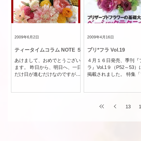
2009年6月2日
2009年4月16日
ティータイムコラム NOTE ５
プリ*フラ Vol.19
あけまして、おめでとうござい
４月１６日発売、季刊『
ます。 昨日から、明日へ、一日
ラ』Vol.1９（P52～53
だけ日が進むだけなのですが、
掲載されました。 特集
新年というのは、すがすがしく
ーブドフラワーの基礎知
て、気持がひきしまりますね。
ーシックテクニック応用
この新鮮な気分を、お正月のア
うことでペーパーアイテ
レンジに生かすため、 私は、近
ラフト感覚で作れるキュ
13
くの河原に自生する"野バラの
アレンジ2点が掲載され
実"や、"しゃりんばい"、...
す。...