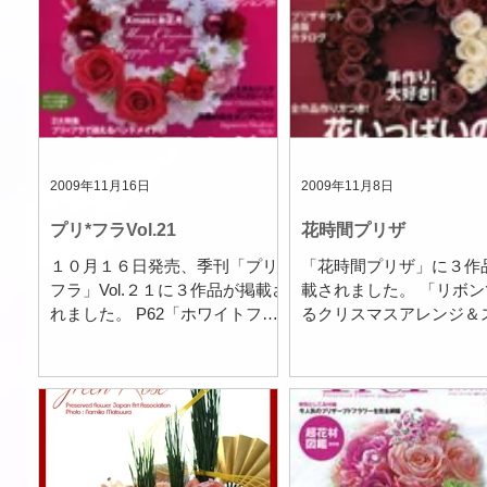
の上手な演出法・・・P58...
性は 無限大。 工夫次
性的なアレンジに！！...
2009年11月16日
2009年11月8日
プリ*フラVol.21
花時間プリザ
１０月１６日発売、季刊「プリ*
「花時間プリザ」に３作
フラ」Vol.２１に３作品が掲載さ
載されました。 「リボ
れました。 P62「ホワイトフォ
るクリスマスアレンジ＆
レストのローズアレンジ」
グ」プリザとリボンの素
・・・真っ白な花材で、雪にお
ラボ！ P55、56(上)、58(
おわれた森をイメージしたアレ
浦が得意とする「リボン
ンジ P78「アクリルキューブの
い！！ 「リボンは、従
キラキラアレンジ」...
ンとしての役割だけでな
材の一種として使うと、
使い道...