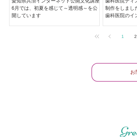
愛知県共済インターネット公開文化講座
歯科医院ディ
6月では、初夏を感じて～透明感～を公
制作をしまし
開しています
歯科医院のイ
ームを利用し
仕上げました
1
2
お
Gre