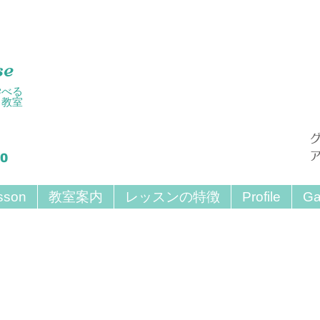
se
学べる
ト教室
30
sson
教室案内
レッスンの特徴
Profile
Ga