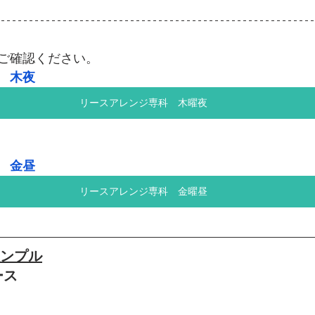
ご確認ください。
　木夜
リースアレンジ専科 木曜夜
　金昼
リースアレンジ専科 金曜昼
サンプル
ース