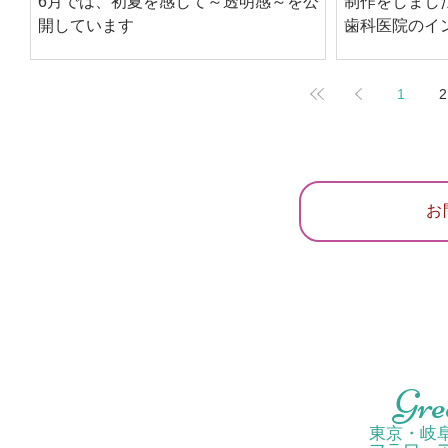
6月では、初夏を感じて～透明感～を公
制作をしまし
開しています
歯科医院のイ
ームを利用し
仕上げました
1
2
お
Gre
東京・岐