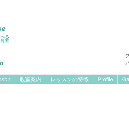
se
学べる
ト教室
30
sson
教室案内
レッスンの特徴
Profile
Ga