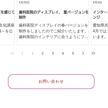
5月26日
4月4日
夏を感じて
歯科医院のディスプレイ、 夏バージョンを
インター
制作
ンジ
文化講座
歯科医院ディスプレイの春バージョンを
愛知県
感～を公
制作をしましたのでご紹介いたします。
4月では
歯科医院のインテリアに合うようにフレ
います。 今回ご紹介しましたアレ
ームを利用し、ナチュラルガーデン風に
は、春
仕上げました。
て、生
1
2
3
4
5
レンジ
お問い合わせ