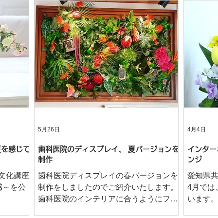
5月26日
4月4日
夏を感じて
歯科医院のディスプレイ、 夏バージョンを
インター
制作
ンジ
文化講座
歯科医院ディスプレイの春バージョンを
愛知県
感～を公
制作をしましたのでご紹介いたします。
4月では
歯科医院のインテリアに合うようにフレ
います。 今回ご紹介しましたアレ
ームを利用し、ナチュラルガーデン風に
は、春