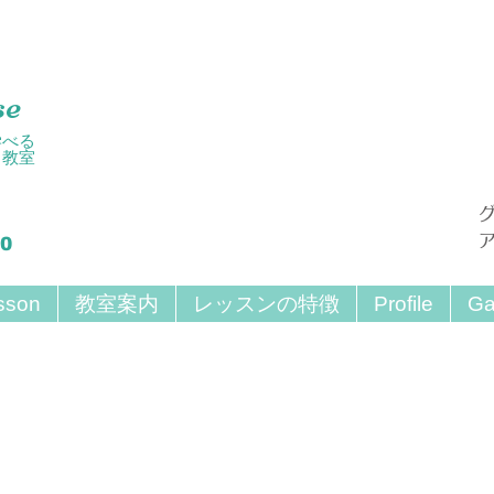
se
学べる
ト教室
30
sson
教室案内
レッスンの特徴
Profile
Ga