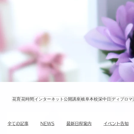
花育
花時間
インターネット公開講座
岐阜本校
栄中日
ディプロマ
全ての記事
NEWS
最新日程案内
イベント告知