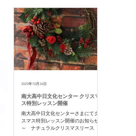
東京レッスン
世界紀行
TEATIME
ボヌー
NEW!
販売
ディスプレイ作品
2020年10月26日
南大高中日文化センター クリスマ
ス特別レッスン開催
南大高中日文化センターさまにてクリ
スマス特別レッスン開催のお知らせ
～ ナチュラルクリスマスリース ～
深く熟した森の緑と実、 ベルベット