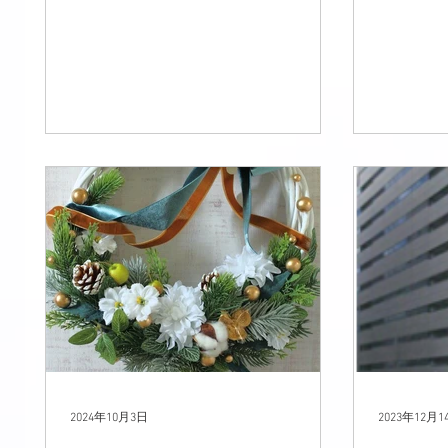
ブドフラ
あわせた、特別な存在感のあるリース
ッスンを
を作りましょう。
は、フラ
テーマに
ジを創り
中級以上
を作りま
な感性の
を大切に
しい素顔
フィシャ
ラワーで
型から最
て学べま
こだわりのT
た花）ア
だんに取
ト＆スタ
2024年10月3日
2023年12月1
のインテ