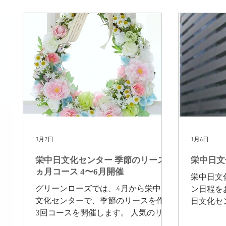
東京レッスン
世界紀行
TEATIME
ボヌー
NEW!
販売
ディスプレイ作品
3月7日
1月6日
栄中日文化センター 季節のリース3
栄中日文
ヵ月コース 4〜6月開催
栄中日文
グリーンローズでは、4月から栄中日
ン日程を
文化センターで、季節のリースを作る
日文化セ
3回コースを開催します。 人気のリー
ーティフ
スだけを作る3回コースです。季節に