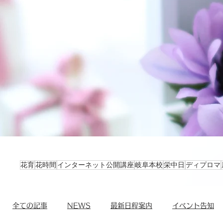
花育
花時間
インターネット公開講座
岐阜本校
栄中日
ディプロマ
全ての記事
NEWS
最新日程案内
イベント告知