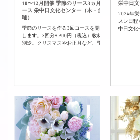
（生花） 第４水曜日（10:30～
10〜12月開催 季節のリース3ヵ月コ
栄中日文
12:30
ース 栄中日文化センター（木・金
2024
メント（
曜）
スン日程
https://w
季節のリースを作る3回コースを開催
中日文化
します。3回分9,900円（税込）教材費
「アーテ
別途。クリスマスやお正月など、季節
ザーブド
のイベントにあわせた、特別な存在感
ルレッス
のあるリースを作りましょう。10月か
では、フ
ら始まる3ヵ月講座です。
をテーマ
ン...