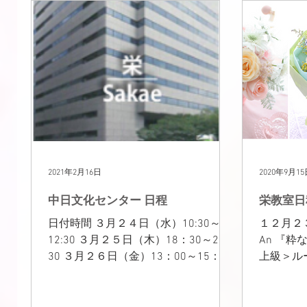
2021年2月16日
2020年9月1
中日文化センター 日程
栄教室日
日付時間 ３月２４日（水）10:30～
１２月２３
12:30 ３月２５日（木）18：30～20：
An 『粋
30 ３月２６日（金）13：00～15：00
上級＞ル
４～９月の日程 〇季節のインテリア
ージュ 
フラワーフレンチシック 第４水曜日
カラー】 
（10:30～12:30） 季節のフラワーア
研究科1＞