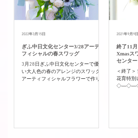
2022年3月15日
2021年9月9
ぎふ中日文化センター3/28アーティ
終了11月
フィシャルの春スワッグ
Xmas
センター
3月28日ぎふ中日文化センターで優し
＜終了＞
い大人色の春のアレンジのスワッグを
花育特別
アーティフィシャルフラワーで作りま
◇―◇―
す。3月28日(月)10：30～12：30 グリ
―◇―◇
ーンローズ主宰 松浦奈美子
◇―◇―◇―◇
Flowers in